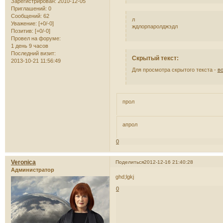
Зарегистрирован
: 2010-12-05
Приглашений:
0
Сообщений:
62
л
Уважение:
[+0/-0]
ждлорпаролджэдл
Позитив:
[+0/-0]
Провел на форуме:
1 день 9 часов
Последний визит:
Скрытый текст:
2013-10-21 11:56:49
Для просмотра скрытого текста -
в
прол
апрол
0
Veronica
Поделиться
2012-12-16 21:40:28
Администратор
ghd;lgkj
0