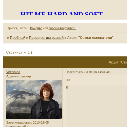
Привет, Гость!
Войдите
или
зарегистрируйтесь
.
»
Пробный
»
Перед регистрацией
»
Акция "Семьи-основатели"
Страница:
«
1
2
Акция "Сем
Veronica
Поделиться
2011-09-16 14:31:48
Администратор
жж
0
Зарегистрирован
: 2010-12-05
Приглашений:
0