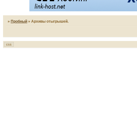
»
Пробный
»
Архивы отыгрышей.